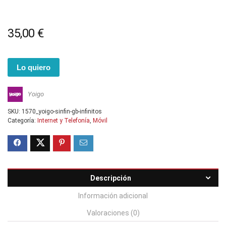
35,00
€
Lo quiero
Yoigo
SKU:
1570_yoigo-sinfin-gb-infinitos
Categoría:
Internet y Telefonía
,
Móvil
Descripción
Información adicional
Valoraciones (0)