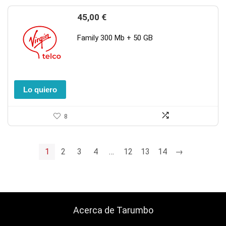
45,00
€
Family 300 Mb + 50 GB
Lo quiero
8
1
2
3
4
…
12
13
14
→
Acerca de Tarumbo