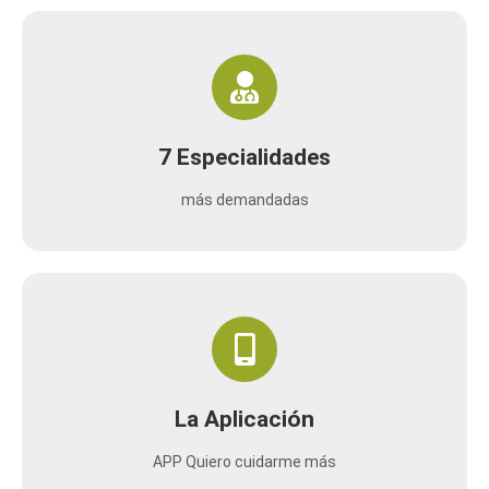
Medicina General, Enfermería, Pediatría, Ginecología,
Oftalmología, Dermatología, Traumatología.
7 Especialidades
más demandadas
Servicio de consulta online con tu médico por:
La Aplicación
Chat, Videollamada, Teléfono.
APP Quiero cuidarme más