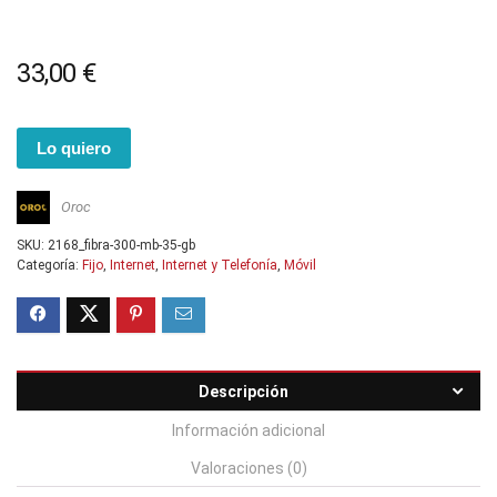
33,00
€
Lo quiero
Oroc
SKU:
2168_fibra-300-mb-35-gb
Categoría:
Fijo
,
Internet
,
Internet y Telefonía
,
Móvil
Descripción
Información adicional
Valoraciones (0)