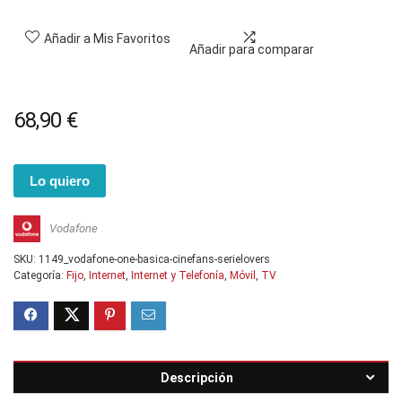
Añadir a Mis Favoritos
Añadir para comparar
68,90
€
Lo quiero
Vodafone
SKU:
1149_vodafone-one-basica-cinefans-serielovers
Categoría:
Fijo
,
Internet
,
Internet y Telefonía
,
Móvil
,
TV
Descripción