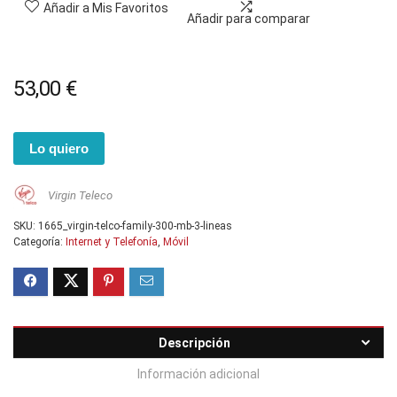
Añadir a Mis Favoritos
Añadir para comparar
53,00
€
Lo quiero
Virgin Teleco
SKU:
1665_virgin-telco-family-300-mb-3-lineas
Categoría:
Internet y Telefonía
,
Móvil
Descripción
Información adicional