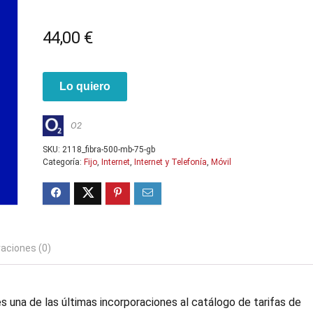
44,00
€
Lo quiero
O2
SKU:
2118_fibra-500-mb-75-gb
Categoría:
Fijo
,
Internet
,
Internet y Telefonía
,
Móvil
raciones (0)
s una de las últimas incorporaciones al catálogo de tarifas de