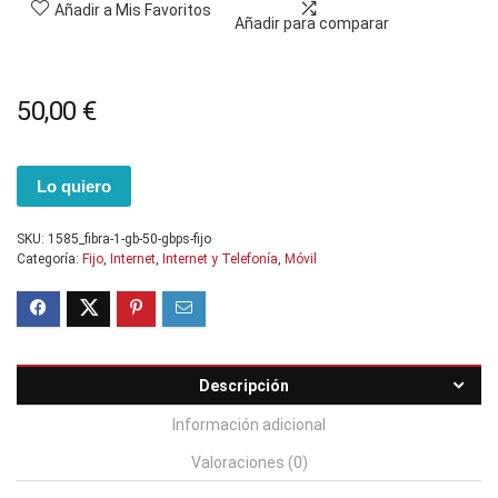
Añadir a Mis Favoritos
Añadir para comparar
50,00
€
Lo quiero
SKU:
1585_fibra-1-gb-50-gbps-fijo
Categoría:
Fijo
,
Internet
,
Internet y Telefonía
,
Móvil
Descripción
Información adicional
Valoraciones (0)