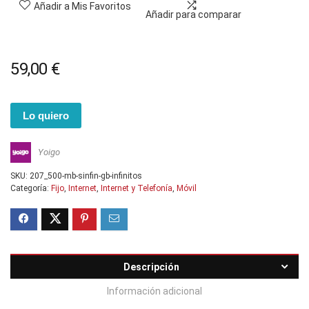
Añadir a Mis Favoritos
Añadir para comparar
59,00
€
Lo quiero
Yoigo
SKU:
207_500-mb-sinfin-gb-infinitos
Categoría:
Fijo
,
Internet
,
Internet y Telefonía
,
Móvil
Descripción
Información adicional