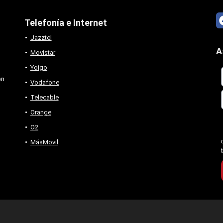
Telefonía e Internet
Jazztel
A
Movistar
Yoigo
en
Vodafone
Telecable
Orange
O2
MásMovil