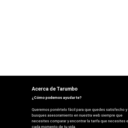
Acerca de Tarumbo
¿Cómo podemos ayudarte?
Queremos ponértelo fácil para que quedes satisfecho y
busques asesoramiento en nuestra web siempre que
necesites comparar y encontrar la tarifa que necesites 
cada momento de tu vida.