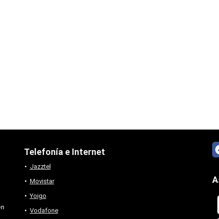
Telefonía e Internet
Jazztel
A
Movistar
Yoigo
en
Vodafone