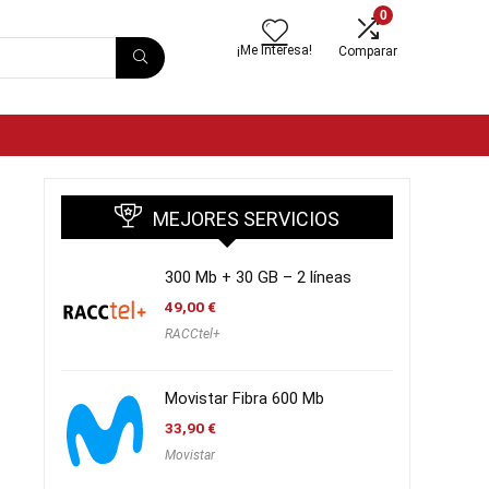
0
¡Me Interesa!
Comparar
MEJORES SERVICIOS
300 Mb + 30 GB – 2 líneas
49,00
€
RACCtel+
Movistar Fibra 600 Mb
33,90
€
Movistar